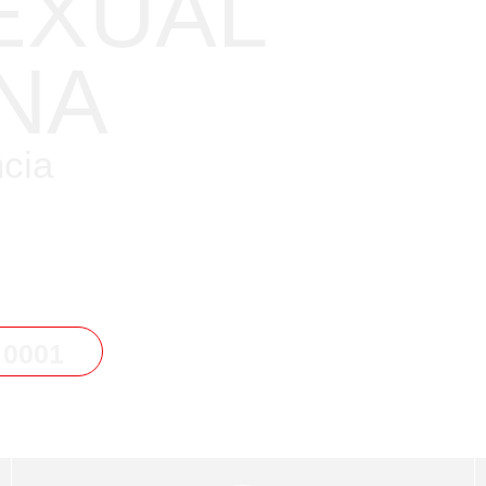
EXUAL
NA
ncia
vos para superar
amos soluciones
ientes
.
 0001