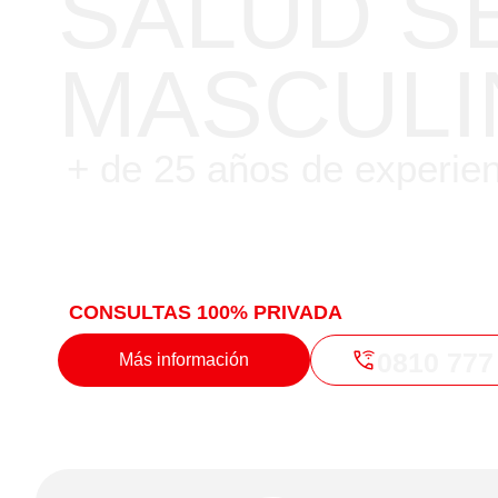
SALUD S
MASCULI
+ de 25 años de experie
Ofrecemos tratamientos altamente efecti
problemas de salud sexual y
proporcion
personalizadas y exitosas a nuestros pac
CONSULTAS 100% PRIVADA
0810 777
Más información