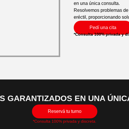
en una única consulta.
Resolvemos problemas de e
eréctil, proporcionando so
Pedí una cita
*Consulta 100% privada y di
S GARANTIZADOS EN UNA ÚNIC
Reservá tu turno
*Consulta 100% privada y discreta.